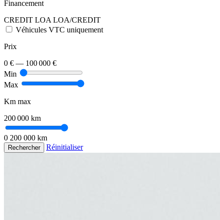
Financement
CREDIT
LOA
LOA/CREDIT
Véhicules VTC uniquement
Prix
0 €
—
100 000 €
Min
Max
Km max
200 000 km
0
200 000 km
Réinitialiser
Rechercher