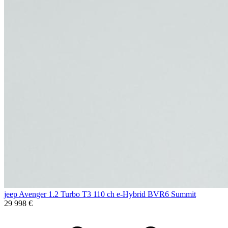
jeep Avenger 1.2 Turbo T3 110 ch e-Hybrid BVR6 Summit
29 998 €