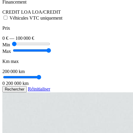
Financement
CREDIT
LOA
LOA/CREDIT
Véhicules VTC uniquement
Prix
0 €
—
100 000 €
Min
Max
Km max
200 000 km
0
200 000 km
Réinitialiser
Rechercher